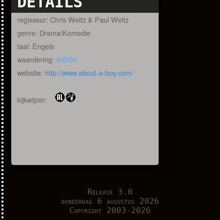
DETAILS
regisseur: Chris Weitz & Paul Weitz
genre: Drama/Komedie
taal: Engels
waardering:
website:
http://www.about-a-boy.com/
kijkwijzer:
Release 3.0
donderdag 6 augustus 2026
Copyright 2003-2026