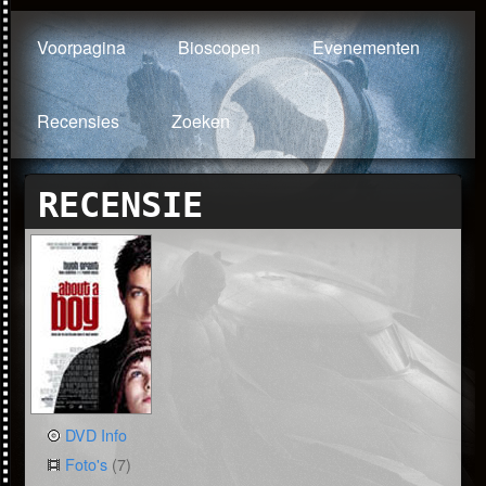
Voorpagina
Bioscopen
Evenementen
Recensies
Zoeken
RECENSIE
DVD Info
Foto's
(7)