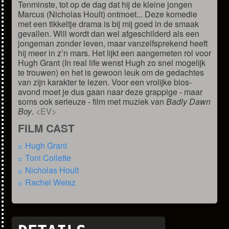
Tenminste, tot op de dag dat hij de kleine jongen
Marcus (Nicholas Hoult) ontmoet... Deze komedie
met een tikkeltje drama is bij mij goed in de smaak
gevallen. Will wordt dan wel afgeschilderd als een
jongeman zonder leven, maar vanzelfsprekend heeft
hij meer in z’n mars. Het lijkt een aangemeten rol voor
Hugh Grant (In real life wenst Hugh zo snel mogelijk
te trouwen) en het is gewoon leuk om de gedachtes
van zijn karakter te lezen. Voor een vrolijke bios-
avond moet je dus gaan naar deze grappige - maar
soms ook serieuze - film met muziek van
Badly Dawn
Boy
.
<EV>
FILM CAST
Hugh Grant
Toni Collette
Nicholas Hoult
Rachel Weisz