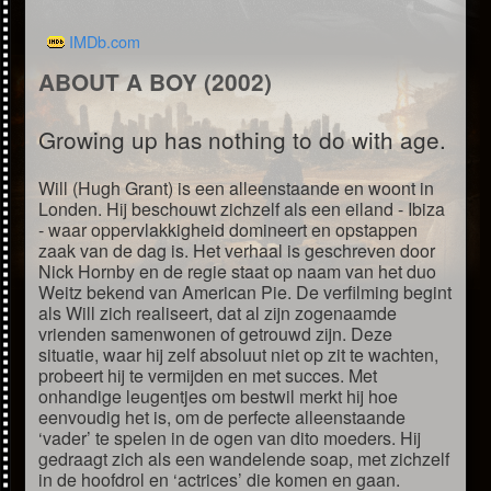
IMDb.com
ABOUT A BOY (2002)
Growing up has nothing to do with age.
Will (Hugh Grant) is een alleenstaande en woont in
Londen. Hij beschouwt zichzelf als een eiland - Ibiza
- waar oppervlakkigheid domineert en opstappen
zaak van de dag is. Het verhaal is geschreven door
Nick Hornby en de regie staat op naam van het duo
Weitz bekend van American Pie. De verfilming begint
als Will zich realiseert, dat al zijn zogenaamde
vrienden samenwonen of getrouwd zijn. Deze
situatie, waar hij zelf absoluut niet op zit te wachten,
probeert hij te vermijden en met succes. Met
onhandige leugentjes om bestwil merkt hij hoe
eenvoudig het is, om de perfecte alleenstaande
‘vader’ te spelen in de ogen van dito moeders. Hij
gedraagt zich als een wandelende soap, met zichzelf
in de hoofdrol en ‘actrices’ die komen en gaan.